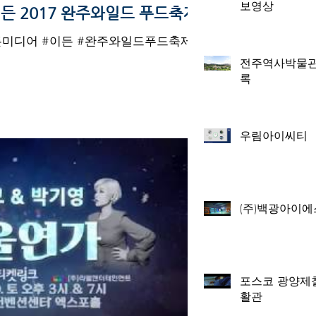
보영상
 2017 완주와일드 푸드축제
미디어 #이든 #완주와일드푸드축제 #
전주역사박물관
록
우림아이씨티
(주)백광아이
포스코 광양제
활관