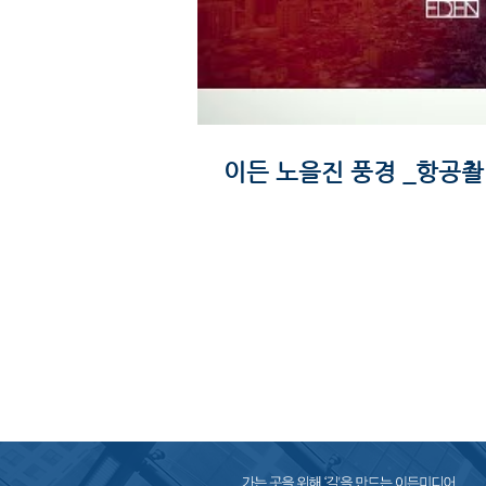
이든 노을진 풍경 _항공