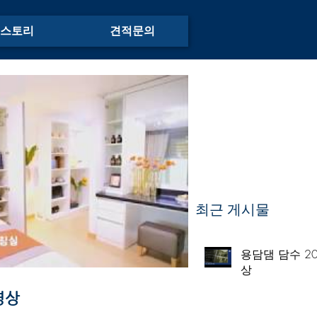
스토리
견적문의
최근 게시물
용담댐 담수 2
상
영상