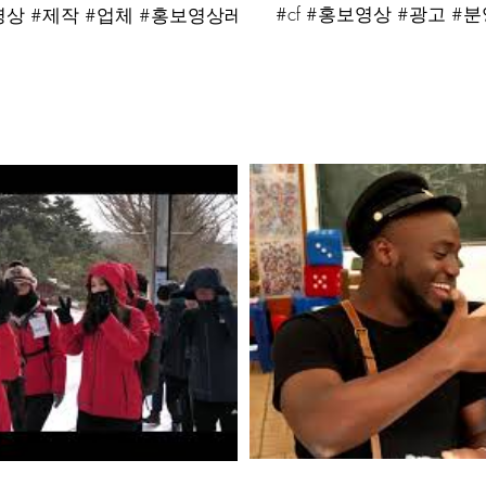
#cf #홍보영상 #광고 #
상 #제작 #업체 #홍보영상레드