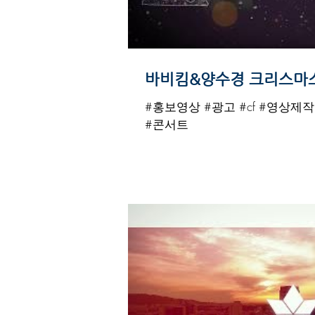
바비킴&양수경 크리스마스
#홍보영상 #광고 #cf #영상제
#콘서트