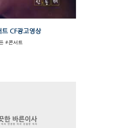
바이브더 패밀리 콘서트 CF광고영상
이든 #콘서트