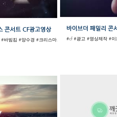
 콘서트 CF광고영상
#cf #광고 #영상제작 #
작 #바빔킴 #양수경 #크리스마스