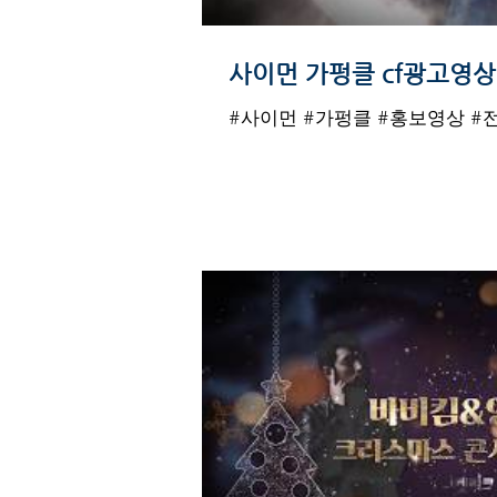
사이먼 가펑클 cf광고영상
#사이먼 #가펑클 #홍보영상 #전