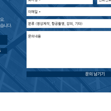
5
문의 남기기
360
ㅣ
전화문의
010-6688-8555 ㅣ
이메일
wjseoguq8788@naver.com