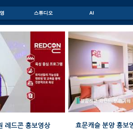
영
스튜디오
AI
효문캐슬 분양 홍보
 레드콘 홍보영상