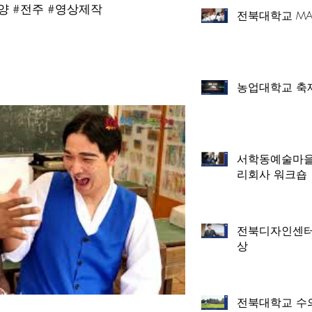
분양 #전주 #영상제작
전북대학교 MA
농업대학교 축
서학동예술마을
리회사 워크숍
전북디자인센터
상
전북대학교 수