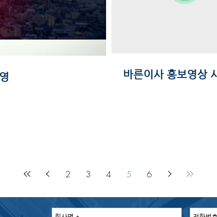
바른이사 홍보영상 
촬영
2
3
4
5
6