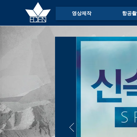
영상제작
항공촬