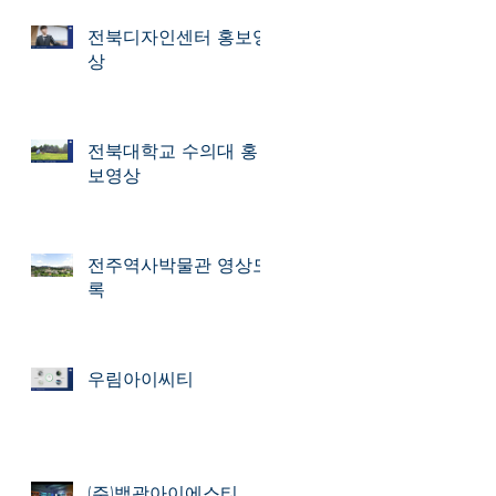
전북디자인센터 홍보영
상
전북대학교 수의대 홍
보영상
전주역사박물관 영상도
록
우림아이씨티
(주)백광아이에스티