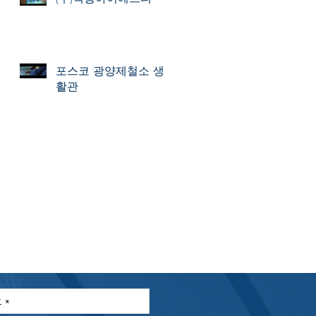
포스코 광양제철소 생
활관