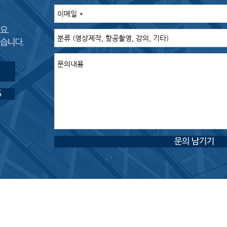
5
문의 남기기
360
ㅣ
전화문의
010-6688-8555 ㅣ
이메일
wjseoguq8788@naver.com
이스하이테크시티 A동 815호