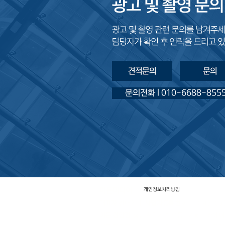
문의전화 l 010-6688-855
이든미디어
개인정보처리방침
대표자
전대협 ㅣ
사업자등록번호
113-43-00
이든 천안점
충남 천안시 백석동 1206 미래에