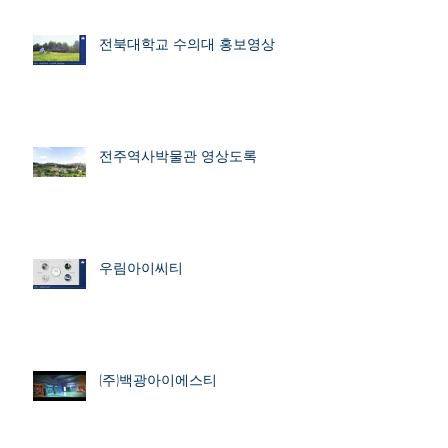
전북대학교 수의대 홍보영상
전주역사박물관 영상도록
우림아이씨티
(주)백광아이에스티