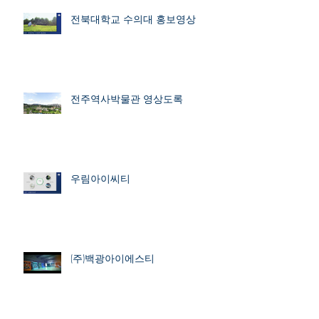
전북대학교 수의대 홍보영상
전주역사박물관 영상도록
우림아이씨티
(주)백광아이에스티