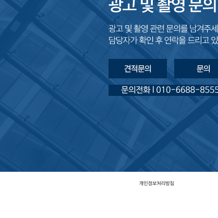
문의전화 l 010-6688-855
이든미디어
개인정보처리방침
대표자
전대협 ㅣ
사업자등록번호
113-43-00
이든 천안점
충남 천안시 백석동 1206 미래에