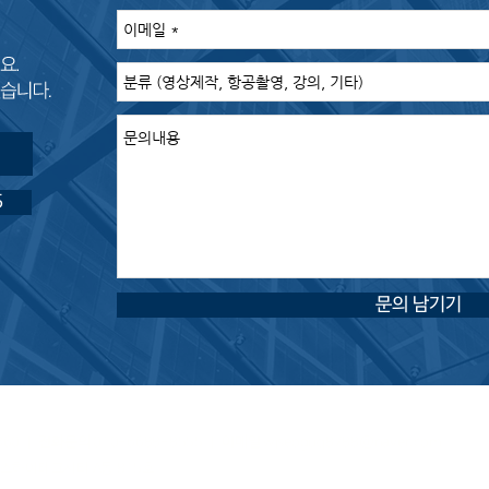
5
문의 남기기
360
ㅣ
전화문의
010-6688-8555 ㅣ
이메일
wjseoguq8788@naver.com
이스하이테크시티 A동 815호