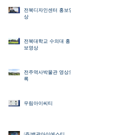
전북디자인센터 홍보영
상
전북대학교 수의대 홍
보영상
전주역사박물관 영상도
록
우림아이씨티
(주)백광아이에스티