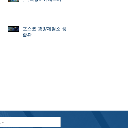
포스코 광양제철소 생
활관