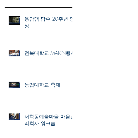
용담댐 담수 20주년 영
상
전북대학교 MAKIN행사
농업대학교 축제
서학동예술마을 마을관
리회사 워크숍