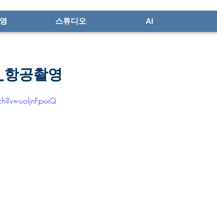
영
스튜디오
AI
 _항공촬영
h?v=-uoljnFpxxQ