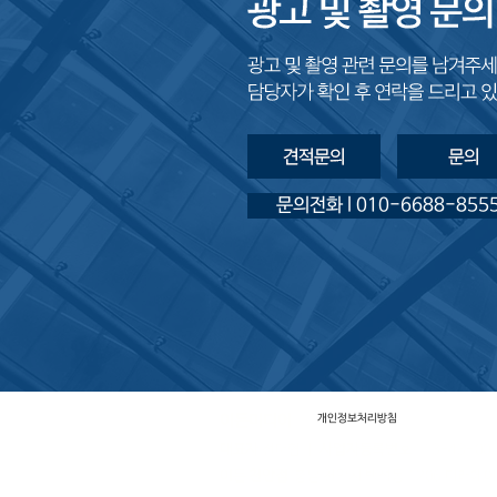
문의전화 l 010-6688-855
이든미디어
개인정보처리방침
대표자
전대협 ㅣ
사업자등록번호
113-43-00
이든 천안점
충남 천안시 백석동 1206 미래에