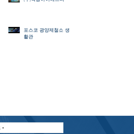
포스코 광양제철소 생
활관