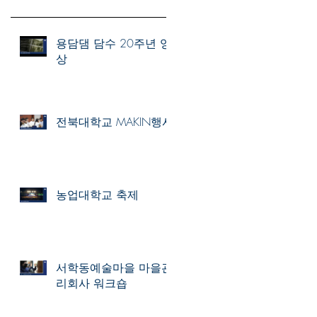
용담댐 담수 20주년 영
상
전북대학교 MAKIN행사
농업대학교 축제
서학동예술마을 마을관
리회사 워크숍