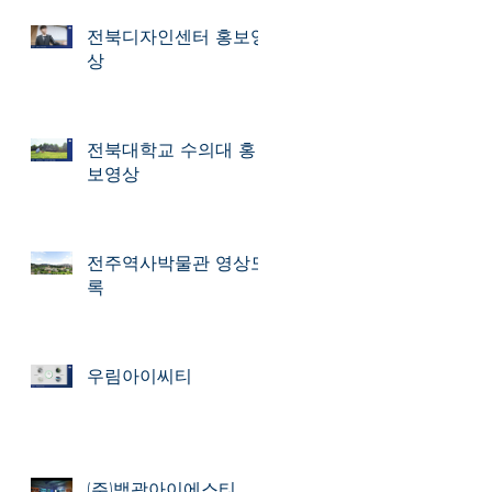
전북디자인센터 홍보영
상
전북대학교 수의대 홍
보영상
전주역사박물관 영상도
록
우림아이씨티
(주)백광아이에스티