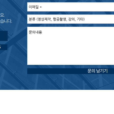
5
문의 남기기
360
ㅣ
전화문의
010-6688-8555 ㅣ
이메일
wjseoguq8788@naver.com
이스하이테크시티 A동 815호