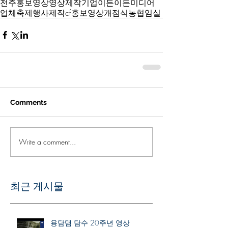
전주
홍보영상
영상제작
기업
이든
이든미디어
업체
축제
행사
제작
cf
홍보
영상
개점식
농협
임실
Comments
Write a comment...
최근 게시물
용담댐 담수 20주년 영상