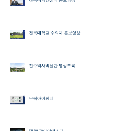
전북대학교 수의대 홍보영상
전주역사박물관 영상도록
우림아이씨티
(주)백광아이에스티